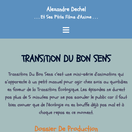
Aller
Alexandre Dechel
au
. . . Et Ses P'tits Films d'Anime . . .
contenu
Ouvrir/fermer
le
menu
TRANSiTiON DU BON SENS
Transition Du Bon Sens c’est une mini-série d’animation qui
s’apparente à un petit manuel pour agir chez sois au quotidien
en faveur de la Transition Écologique. Les épisodes ne durent
pas plus de 5 minutes pour ne pas saouler le public car il faut
bien avouer que de l’écologie on en bouffe déjà pas mal et à
chaque repas en ce moment.
Dossier De Production