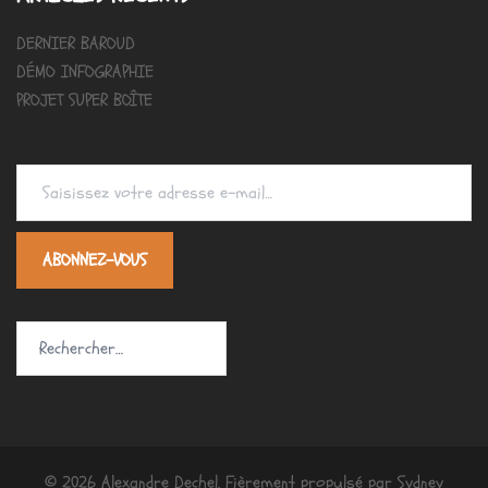
DERNIER BAROUD
DÉMO INFOGRAPHIE
PROJET SUPER BOÎTE
Saisissez votre adresse e-mail…
ABONNEZ-VOUS
Rechercher :
© 2026 Alexandre Dechel. Fièrement propulsé par
Sydney