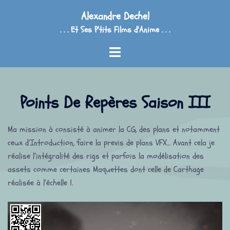
Aller
Alexandre Dechel
au
. . . Et Ses P'tits Films d'Anime . . .
contenu
Ouvrir/fermer
le
menu
Points De Repères Saison III
Ma mission à consisté à animer la CG, des plans et notamment
ceux d’Introduction, faire la previs de plans VFX… Avant cela je
réalise l’intégralité des rigs et parfois la modélisation des
assets comme certaines Maquettes dont celle de Carthage
réalisée à l’échelle 1.