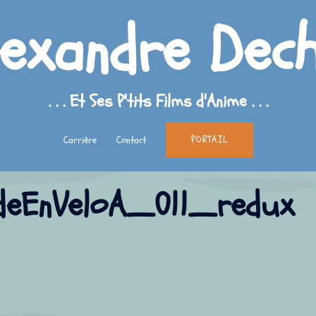
lexandre Dech
. . . Et Ses P'tits Films d'Anime . . .
PORTAIL
Carrière
Contact
deEnVeloA_011_redux