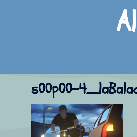
Aller
A
au
contenu
s00p00-4_laBala