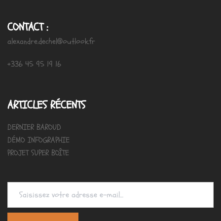
CONTACT :
alexandre.dechel@outlook.fr
+336 45 95 19 16
ARTICLES RÉCENTS
DERNIER BAROUD
DÉMO INFOGRAPHIE
PROJET SUPER BOÎTE
Saisissez votre adresse e-mail…